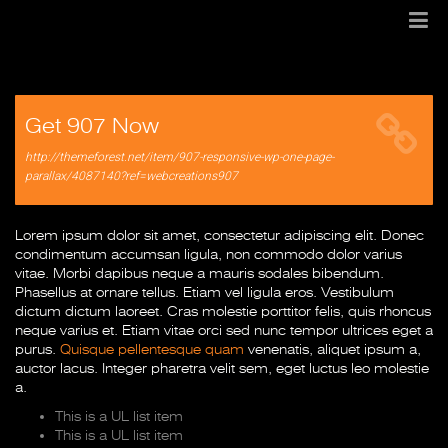
Get 907 Now
http://themeforest.net/item/907-responsive-wp-one-page-
parallax/4087140?ref=webcreations907
Lorem ipsum dolor sit amet, consectetur adipiscing elit. Donec
condimentum accumsan ligula, non commodo dolor varius
vitae. Morbi dapibus neque a mauris sodales bibendum.
Phasellus at ornare tellus. Etiam vel ligula eros. Vestibulum
dictum dictum laoreet. Cras molestie porttitor felis, quis rhoncus
neque varius et. Etiam vitae orci sed nunc tempor ultrices eget a
purus.
Quisque pellentesque quam
venenatis, aliquet ipsum a,
auctor lacus. Integer pharetra velit sem, eget luctus leo molestie
a.
This is a UL list item
This is a UL list item